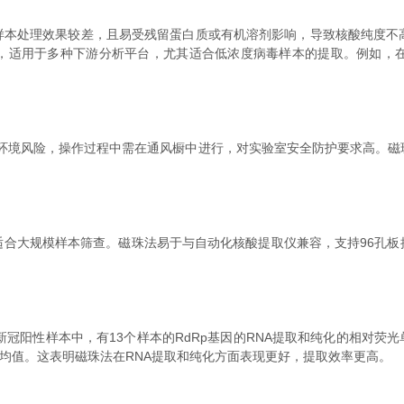
处理效果较差，且易受残留蛋白质或有机溶剂影响，导致核酸纯度不高
，适用于多种下游分析平台，尤其适合低浓度病毒样本的提取。例如，在
境风险，操作过程中需在通风橱中进行，对实验室安全防护要求高。磁
大规模样本筛查。磁珠法易于与自动化核酸提取仪兼容，支持96孔板
性样本中，有13个样本的RdRp基因的RNA提取和纯化的相对荧光单
于平均值。这表明磁珠法在RNA提取和纯化方面表现更好，提取效率更高。