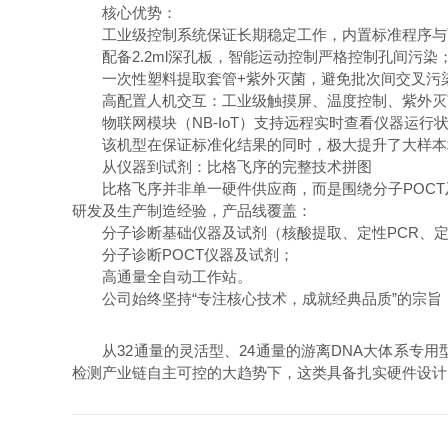
核心优势：
工业级控制系统保证长期稳定工作，内置标准程序与
配备2.2ml深孔板，智能运动控制严格控制孔间污染
一次性塑料提取套管+紫外灭菌，避免批次间交叉污
高配置人机交互：工业级触摸屏、温度控制、紫外灭
物联网模块（NB-IoT）支持远程实时查看仪器运行
该机型在保证标准化结果的同时，极大提升了大样本
从仪器到试剂：比格飞序的完整技术拼图
比格飞序并非单一硬件供应商，而是围绕分子POCT及基
研发及生产制造经验，产品线覆盖：
分子诊断基础仪器及试剂（核酸提取、定性PCR、定
分子诊断POCT仪器及试剂；
高通量全自动工作站。
公司始终坚持“专注核心技术，成就经典品质”的宗旨
从32通量的灵活型、24通量的游离DNA大体系专用
检测产业链自主可控的大趋势下，这类具备扎实硬件设计、