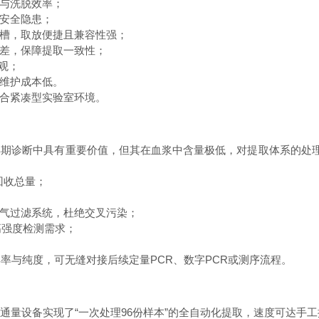
与洗脱效率；
安全隐患；
槽，取放便捷且兼容性强；
差，保障提取一致性；
观；
维护成本低。
合紧凑型实验室环境。
期诊断中具有重要价值，但其在血浆中含量极低，对提取体系的处理体
回收总量；
气过滤系统，杜绝交叉污染；
高强度检测需求；
与纯度，可无缝对接后续定量PCR、数字PCR或测序流程。
设备实现了“一次处理96份样本”的全自动化提取，速度可达手工操作