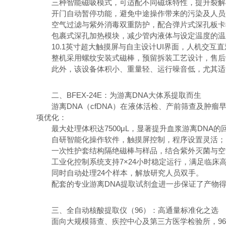
三种智能磁吸模式，可适配不同磁珠特性，提升裂解
开门自动暂停功能，避免中途操作带来的污染及人员
空气过滤与紫外消毒双重防护，配合弹片式深孔板卡
包裹式深孔加热模块，减少管内液体与设定温度的温
10.1英寸超大触摸屏与自主设计UI界面，人机交互直
整机采用螺纹安装式磁棒，预留拆装工艺设计，售后
此外，该设备体积小、重量轻、运行噪音低，尤其适
二、BFEX-24E：为游离DNA大体系提取而生
游离DNA（cfDNA）在液体活检、产前筛查及肿瘤早
项优化：
最大处理体积达7500μL，显著提升血浆游离DNA的
自研智能化操作软件，触摸屏控制，程序设置灵活；
一次性护套结构隔绝磁棒与样品，结合紫外灭菌与空
工业化控制系统支持7×24小时稳定运行，满足临床
同时自动处理24个样本，解放研究人员双手。
配套的专业游离DNA提取试剂盒进一步保证了产物得率
三、全自动核酸提取仪（96）：高通量标准化之选
面向大规模筛查、疾控中心及第三方医学检验所，96通量