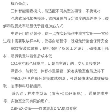
核心亮点：
三种智能磁吸模式，能适配不同类型的磁珠，不挑耗材
包裹式深孔加热模块，管内液体与设定温度的温差更小，裂
解和洗脱效率明显优于普通加热方式
中途开门自动暂停，这一点在实际操作中非常实用——实验
过程中需要取放样本时，仪器自动暂停，既避免污染也保障安全
螺纹安装式磁棒，整机预留了拆装工艺设计，磁棒属于耗
材，易拆装意味着售后成本低
10.1英寸彩色触摸屏，UI是自主设计的，交互直接友好
噪音小、能耗低、体积小重量轻，紧凑实验室也能放得下
搭配比格飞序预分装提取试剂盒，可以超快速完成核酸提
取，临床和科研都能用。
适合谁：样本类型杂（血液+组织+细胞）、通量需求中
等、实验室空间有限的用户。
2.BFEX-24E——血浆游离DNA提取专家