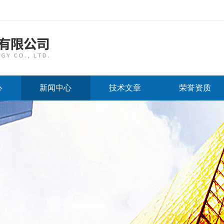
心
新闻中心
技术文章
荣誉资质