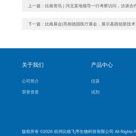
上一篇：
比格资讯 | 河北某地领导一行考察访问，洽谈合
下一篇：
比格展会|亮相德国医疗展会，展示基因创新技术
关于我们
产品中心
公司简介
仪器
荣誉资质
试剂
版权所有 ©2026 杭州比格飞序生物科技有限公司 All Rights 