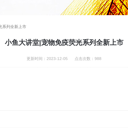
光系列全新上市
小鱼大讲堂|宠物免疫荧光系列全新上市
更新时间：2023-12-05 点击次数：988