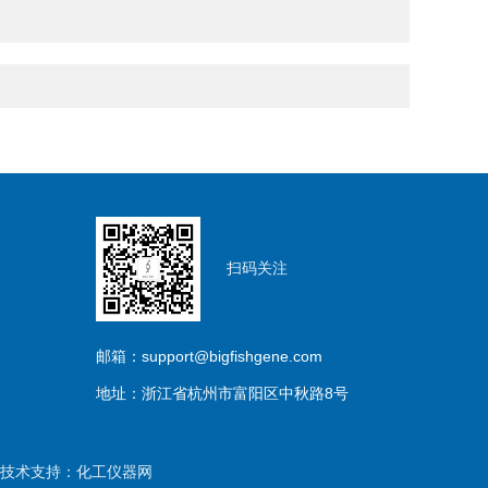
扫码关注
邮箱：support@bigfishgene.com
地址：浙江省杭州市富阳区中秋路8号
技术支持：
化工仪器网