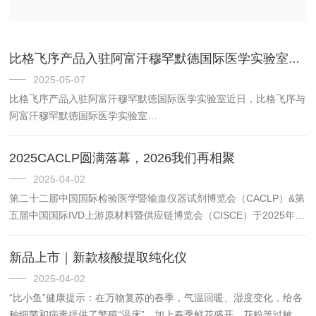
比格飞序产品入驻阿富汗穆罕默德国际医学实验室，助力区域医疗水平升级
2025-05-07
比格飞序产品入驻阿富汗穆罕默德国际医学实验室近日，比格飞序与
阿富汗穆罕默德国际医学实验室
（Mohammadinternationalmedicallab）正式达成战略合作，比格飞
序首批医学检测仪器及配套系统成功入驻该实验室。此次合作将显著
2025CACLP圆满落幕，2026我们再相聚
提...
2025-04-02
第二十二届中国国际检验医学暨输血仪器试剂博览会（CACLP）&第
五届中国国际IVD上游原材料暨供应链博览会（CISCE）于2025年3
月22日至24日在杭州大会展中心隆重举行。CACLP作为全球IVD旗
帜性博览会，集展览展示、学术交流、品牌...
新品上市｜新款核酸提取纯化仪
2025-04-02
“比小鱼”健康提示：在万物复苏的春季，气温回暖、湿度变化，给各
种细菌和病毒提供了繁殖“温床”，加上春季鲜花盛开，花粉等过敏原