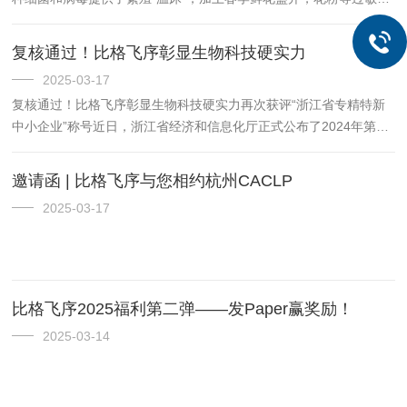
增多，更是让呼吸道疾病的患者数量变多，总的来说，普通感冒、流
感，过敏性鼻炎是春季最常见的呼吸道疾病，但它们的症状稍有...
复核通过！比格飞序彰显生物科技硬实力
2025-03-17
复核通过！比格飞序彰显生物科技硬实力再次获评“浙江省专精特新
中小企业”称号​近日，浙江省经济和信息化厅正式公布了2024年第二
批浙江省“专精特新”中小企业复核通过名单，杭州比格飞序生物科技
有限公司凭借其卓越的技术创新能力、专业化发展水平及行...
邀请函 | 比格飞序与您相约杭州CACLP
2025-03-17
比格飞序2025福利第二弹——发Paper赢奖励！
2025-03-14